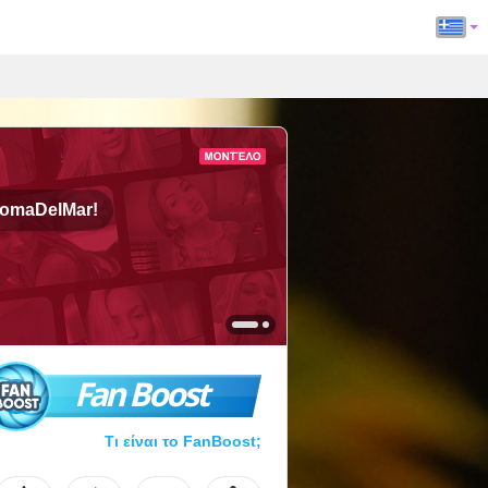
lomaDelMar!
Fan Boost
Τι είναι το FanBoost;