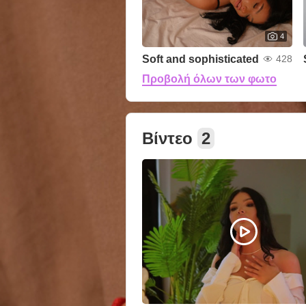
4
Soft and sophisticated
428
Προβολή όλων των φωτο
Βίντεο
2