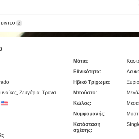
ΒΊΝΤΕΟ
2
υ
Μάτια:
Καστ
Εθνικότητα:
Λευκ
rado
Ηβικό Τρίχωμα:
Ξυρι
υναίκες, Zευγάρια, Τρανσ
Μπούστο:
Μεγά
Κώλος:
Μεσα
Νυμφομανής:
Μυστ
Κατάσταση
Sing
σχέσης:
ές