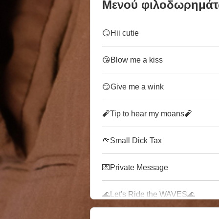
Μενού φιλοδωρημά
😏Hii cutie
😘Blow me a kiss
😏Give me a wink
🧨Tip to hear my moans🧨
🤏Small Dick Tax
💌Private Message
🌊Let's Ride the WAVES🌊