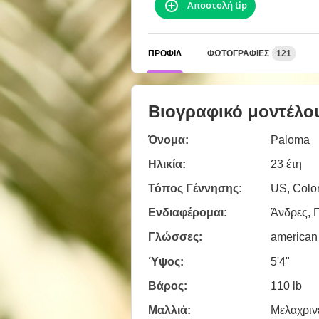
Αποστολή tip
ΠΡΟΦΊΛ
ΦΩΤΟΓΡΑΦΊΕΣ
121
Βιογραφικό μοντέλο
Όνομα:
Paloma
Ηλικία:
23 έτη
Τόπος Γέννησης:
US, Colo
Ενδιαφέρομαι:
Άνδρες, Γ
Γλώσσες:
american
Ύψος:
5'4"
Βάρος:
110 lb
Μαλλιά:
Μελαχριν