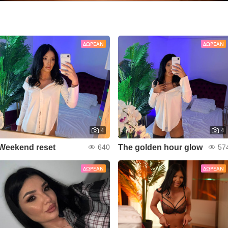
ΔΩΡΕΆΝ
ΔΩΡΕΆΝ
4
4
Weekend reset
The golden hour glow
640
57
ΔΩΡΕΆΝ
ΔΩΡΕΆΝ