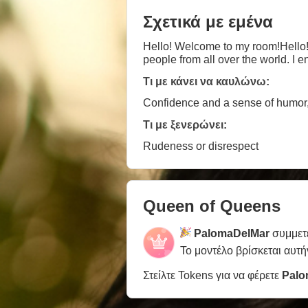
Σχετικά με εμένα
Hello! Welcome to my room!Hello! Welcome to my room! I'm a friendly, conf
people from all over the world. I 
Τι με κάνει να καυλώνω:
Confidence and a sense of humor,
Τι με ξενερώνει:
Rudeness or disrespect
Queen of Queens
PalomaDelMar
συμμετ
Το μοντέλο βρίσκεται αυτή
Στείλτε Tokens για να φέρετε
Palo