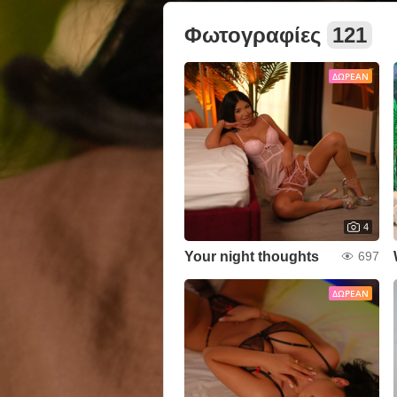
Φωτογραφίες
121
ΔΩΡΕΆΝ
4
Your night thoughts
697
ΔΩΡΕΆΝ