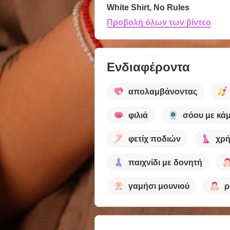
White Shirt, No Rules
Προβολή όλων των βίντεο
Ενδιαφέροντα
απολαμβάνοντας
φιλιά
σόου με κά
φετίχ ποδιών
χρή
παιχνίδι με δονητή
γαμήσι μουνιού
ρ