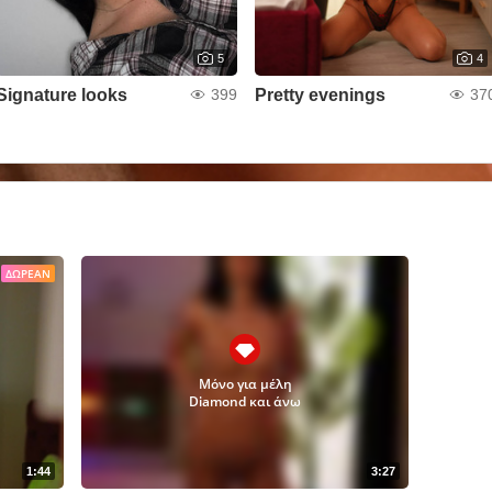
5
4
Signature looks
Pretty evenings
399
37
ΔΩΡΕΆΝ
Μόνο για μέλη
Diamond και άνω
1:44
3:27