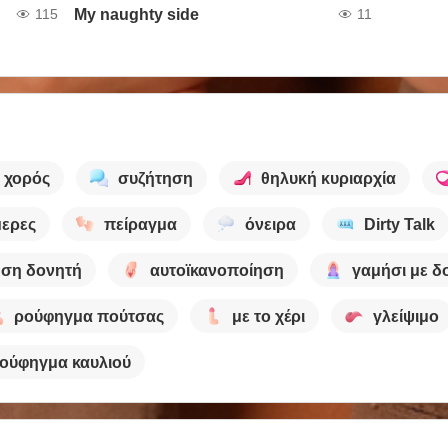
My naughty side
115
11
χορός
συζήτηση
θηλυκή κυριαρχία
μερες
πείραγμα
όνειρα
Dirty Talk
ση δονητή
αυτοϊκανοποίηση
γαμήσι με δ
ρούφηγμα πούτσας
με το χέρι
γλείψιμο
ούφηγμα καυλιού