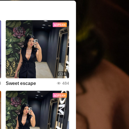
ΔΩΡΕΆΝ
5
Sweet escape
4
484
ΔΩΡΕΆΝ