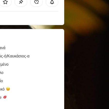
ανά
ός-ή/Καυκάσιος-α
σμένο
λο
ίο
ικό
le