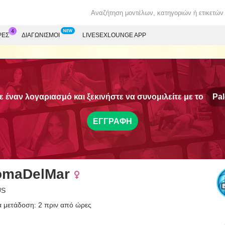
ΡΕΣ
ΔΙΑΓΩΝΙΣΜΟΊ
LIVESEXLOUNGE APP
 έναν λογαριασμό και ξεκινήστε να συνομιλείτε με το
Pa
ΕΓΓΡΑΦΉ
omaDelMar
US
α μετάδοση: 2 πριν από ώρες