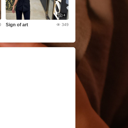
4
Sign of art
0
349