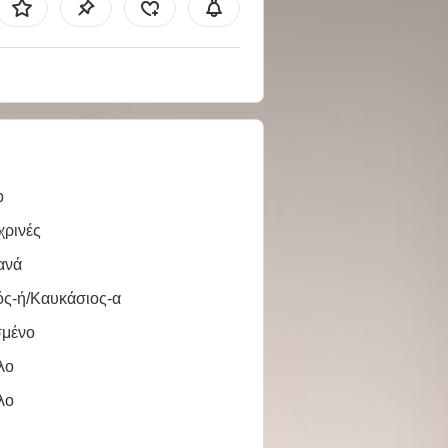
b
χρινές
ανά
ός-ή/Καυκάσιος-α
σμένο
λο
λο