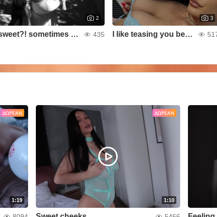
2
3
sweet?! sometimes 😛 naughty?! always 😆
I like teasing you because i love seeing how much
435
51
ΔΩΡΕΆΝ
ΔΩΡΕΆΝ
1:19
1:10
Sweet cheeks
Feeling 
8094
5466