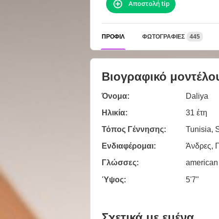
Αποστολή tip
ΠΡΟΦΊΛ
ΦΩΤΟΓΡΑΦΊΕΣ
445
Βιογραφικό μοντέλο
Όνομα:
Daliya
Ηλικία:
31 έτη
Τόπος Γέννησης:
Tunisia,
Ενδιαφέρομαι:
Άνδρες, 
Γλώσσες:
american
Ύψος:
5'7"
Σχετικά με εμένα