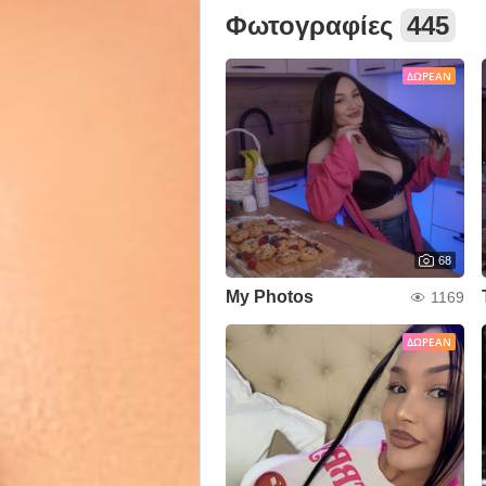
Φωτογραφίες
445
ΔΩΡΕΆΝ
68
My Photos
1169
ΔΩΡΕΆΝ