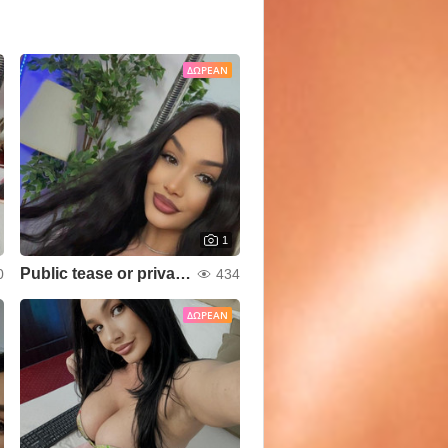
ΔΩΡΕΆΝ
1
Public tease or private wreck ? 🩰🥵
0
434
ΔΩΡΕΆΝ