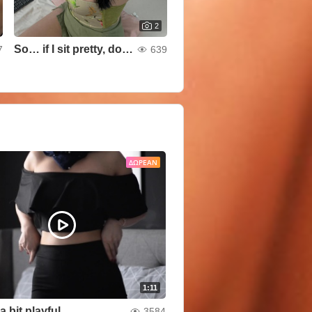
2
So… if I sit pretty, do I get my treat? ✨😊
7
639
ΔΩΡΕΆΝ
1:11
a bit playful
3584