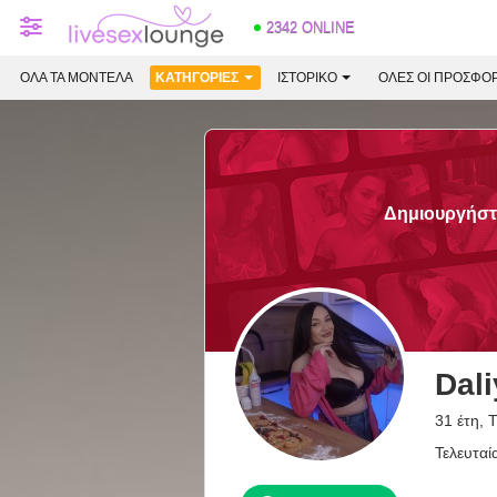
2342 ONLINE
ΌΛΑ ΤΑ ΜΟΝΤΈΛΑ
ΚΑΤΗΓΟΡΊΕΣ
ΙΣΤΟΡΙΚΌ
ΟΛΕΣ ΟΙ ΠΡΟΣΦΟ
Δημιουργήστε
Dal
31 έτη, T
Τελευταί