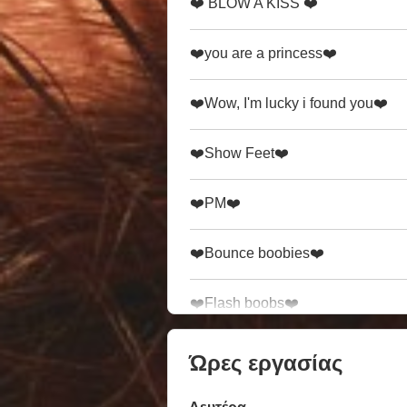
❤️ BLOW A KISS ❤️
❤️you are a princess❤️
❤️Wow, I'm lucky i found you❤️
❤️Show Feet❤️
❤️PM❤️
❤️Bounce boobies❤️
❤️Flash boobs❤️
Ώρες εργασίας