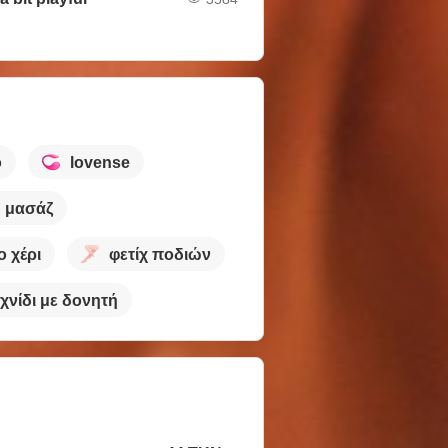
ο
lovense
μασάζ
ο χέρι
φετίχ ποδιών
χνίδι με δονητή