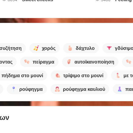
συζήτηση
χορός
δάχτυλο
γδύσιμ
οντας
πείραγμα
αυτοϊκανοποίηση
πήδημα στο μουνί
τρίψιμο στο μουνί
με τ
ρούφηγμα
ρούφηγμα καυλιού
παι
των