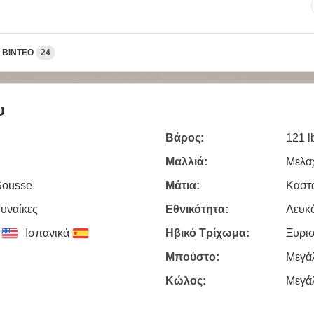
ΒΊΝΤΕΟ
24
υ
Βάρος:
121 l
Μαλλιά:
Μελα
 Sousse
Μάτια:
Καστ
Γυναίκες
Εθνικότητα:
Λευκ
Ισπανικά
Ηβικό Τρίχωμα:
Ξυρι
Μπούστο:
Μεγά
Κώλος:
Μεγά