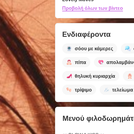
Προβολή όλων των βίντεο
Ενδιαφέροντα
σόου με κάμερες
πίπα
απολαμβάν
θηλυκή κυριαρχία
τρίψιμο
τελείωμα
Μενού φιλοδωρημά