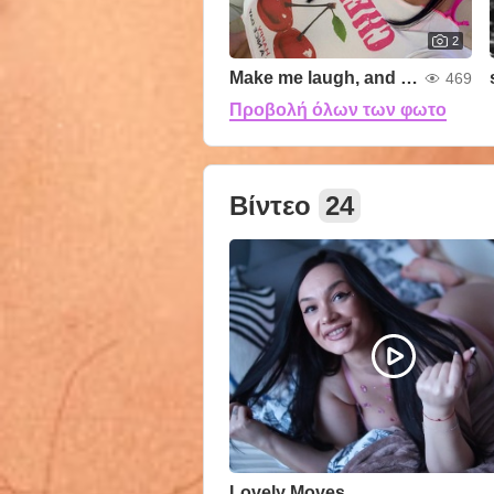
2
Make me laugh, and maybe I’ll make you blush 😇
469
Προβολή όλων των φωτο
Βίντεο
24
Lovely Moves