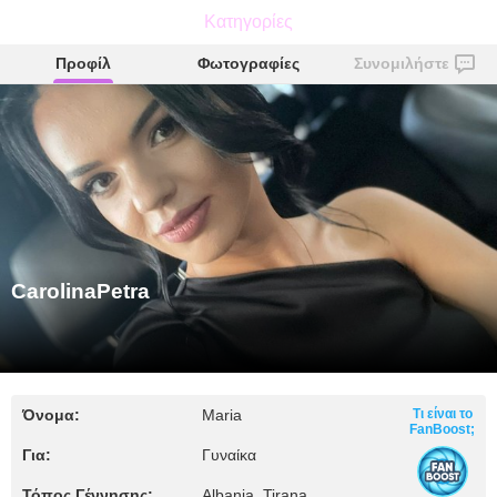
CarolinaPetra
Κατηγορίες
Προφίλ
Φωτογραφίες
Συνομιλήστε
CarolinaPetra
Όνομα:
Maria
Τι είναι το
FanBoost;
Για:
Γυναίκα
Τόπος Γέννησης:
Albania, Tirana