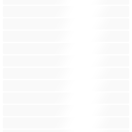
Λευκά Κορίτσια
Μαύρες
Μεγάλα βυζιά
Μεγάλα οπίσθια
Μελαχρινές
Μεσαία βυζιά
Μικρά βυζιά
Μικρόσωμη
Μωρά
Μύες