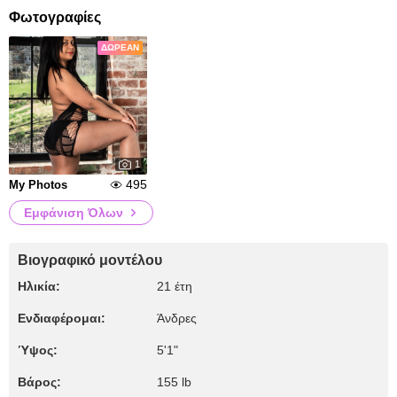
Φωτογραφίες
ΔΩΡΕΆΝ
1
495
My Photos
Εμφάνιση Όλων
Βιογραφικό μοντέλου
Ηλικία:
21 έτη
Ενδιαφέρομαι:
Άνδρες
Ύψος:
5'1"
Βάρος:
155 lb