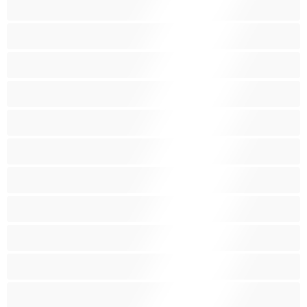
Νοικοκυρές
Ξανθός-ιά
Ξυρισμένο μουνάκι
Ομαδικό Σεξ
Παιχνίδια
Πορνοστάρ
Πρωκτικό
Τεράστια Βυζιά
Τριχωτό μουνάκι
Φετίχ
Φοιτήτριες