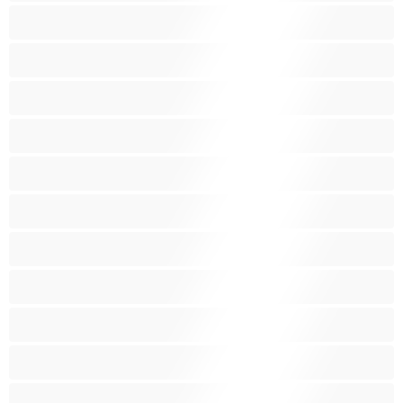
Γιαγιάδες
Δεσίματα
Ενήλικες 18+
Ηλικιωμένες
Ινδές
Κάπνισμα
Καλύτερα για Ιδιωτικές συνομιλίες
Καμπύλες
Κοκκινομάλλες
Λατίνα
Λεσβίες