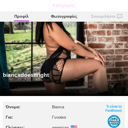
biancadoesitright
Κατηγορίες
Προφίλ
Φωτογραφίες
Συνομιλήστε
biancadoesitright
Όνομα:
Bianca
Τι είναι το
FanBoost;
Για:
Γυναίκα
Γλώσσες:
american